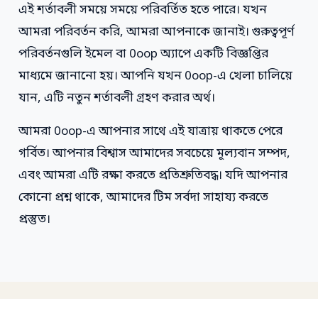
এই শর্তাবলী সময়ে সময়ে পরিবর্তিত হতে পারে। যখন
আমরা পরিবর্তন করি, আমরা আপনাকে জানাই। গুরুত্বপূর্ণ
পরিবর্তনগুলি ইমেল বা 0oop অ্যাপে একটি বিজ্ঞপ্তির
মাধ্যমে জানানো হয়। আপনি যখন 0oop-এ খেলা চালিয়ে
যান, এটি নতুন শর্তাবলী গ্রহণ করার অর্থ।
আমরা 0oop-এ আপনার সাথে এই যাত্রায় থাকতে পেরে
গর্বিত। আপনার বিশ্বাস আমাদের সবচেয়ে মূল্যবান সম্পদ,
এবং আমরা এটি রক্ষা করতে প্রতিশ্রুতিবদ্ধ। যদি আপনার
কোনো প্রশ্ন থাকে, আমাদের টিম সর্বদা সাহায্য করতে
প্রস্তুত।