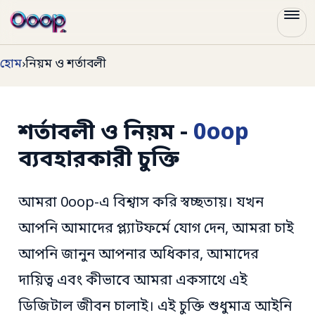
0oop
হোম
›
নিয়ম ও শর্তাবলী
শর্তাবলী ও নিয়ম -
0oop
ব্যবহারকারী চুক্তি
আমরা 0oop-এ বিশ্বাস করি স্বচ্ছতায়। যখন
আপনি আমাদের প্ল্যাটফর্মে যোগ দেন, আমরা চাই
আপনি জানুন আপনার অধিকার, আমাদের
দায়িত্ব এবং কীভাবে আমরা একসাথে এই
ডিজিটাল জীবন চালাই। এই চুক্তি শুধুমাত্র আইনি