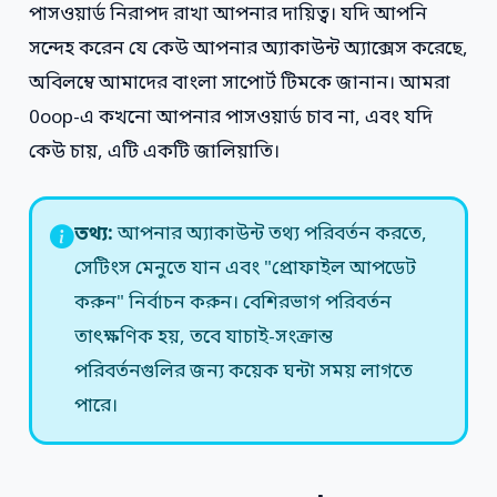
পাসওয়ার্ড নিরাপদ রাখা আপনার দায়িত্ব। যদি আপনি
সন্দেহ করেন যে কেউ আপনার অ্যাকাউন্ট অ্যাক্সেস করেছে,
অবিলম্বে আমাদের বাংলা সাপোর্ট টিমকে জানান। আমরা
0oop-এ কখনো আপনার পাসওয়ার্ড চাব না, এবং যদি
কেউ চায়, এটি একটি জালিয়াতি।
তথ্য:
আপনার অ্যাকাউন্ট তথ্য পরিবর্তন করতে,
সেটিংস মেনুতে যান এবং "প্রোফাইল আপডেট
করুন" নির্বাচন করুন। বেশিরভাগ পরিবর্তন
তাৎক্ষণিক হয়, তবে যাচাই-সংক্রান্ত
পরিবর্তনগুলির জন্য কয়েক ঘন্টা সময় লাগতে
পারে।