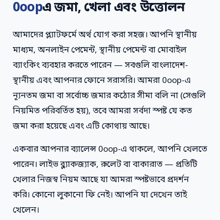
0oop
এ জমা, খেলা এবং উত্তোলন
আমাদের প্ল্যাটফর্মে অর্থ যোগ করা সহজ। আপনি স্থানীয়
মাধ্যম, অনলাইন পেমেন্ট, স্থানীয় পেমেন্ট বা মোবাইল
ব্যাংকিং ব্যবহার করতে পারেন — সবগুলি বাংলাদেশ-
স্থানীয় এবং আপনার ফোনে সরাসরি। আমরা 0oop-এ
ন্যূনতম জমা বা সর্বোচ্চ জমার কঠোর সীমা বলি না (সেগুলি
নিয়মিত পরিবর্তিত হয়), তবে আমরা সর্বদা স্পষ্ট যে কত
জমা করা হয়েছে এবং এটি কোথায় আছে।
একবার আপনার ব্যালেন্স 0oop-এ থাকলে, আপনি খেলতে
পারেন। লাইভ ব্ল্যাকজ্যাক, রুলেট বা বাকারাত — প্রতিটি
খেলার নিজস্ব নিয়ম আছে যা আমরা স্পষ্টভাবে প্রদর্শন
করি। কোনো লুকানো ফি নেই। আপনি যা দেখেন তাই
খেলেন।