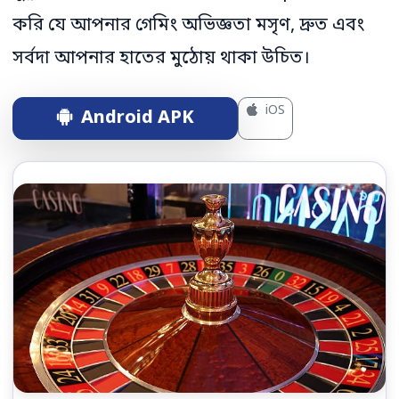
করি যে আপনার গেমিং অভিজ্ঞতা মসৃণ, দ্রুত এবং
সর্বদা আপনার হাতের মুঠোয় থাকা উচিত।
iOS
Android APK