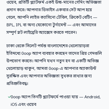
ওয়েব, প্রতিটি প্ল্যাটফর্ম একই উচ্চ-মানের গেমিং অভিজ্ঞতা
প্রদান করে। আপনার ডিভাইস একবার সেট আপ হয়ে
গেলে, আপনি লাইভ ক্যাসিনো টেবিল, ক্রিকেট বেটিং —
BPL, IPL বা অন্য যেকোনো টুর্নামেন্ট — এবং আমাদের
সম্পূর্ণ স্লট লাইব্রেরি অ্যাক্সেস করতে পারেন।
ঢাকা থেকে সিলেট পর্যন্ত বাংলাদেশের খেলোয়াড়রা
ইতিমধ্যে 0oop অ্যাপ ব্যবহার করছেন তাদের প্রিয় গেমগুলি
উপভোগ করতে। আপনি যখন নতুন হন বা একটি অভিজ্ঞ
খেলোয়াড় থাকুন, আমরা 0oop-এ আপনার অ্যাকাউন্ট
সুরক্ষিত এবং আপনার অভিজ্ঞতা সুখকর রাখার জন্য
প্রতিশ্রুতিবদ্ধ।
0oop অ্যাপ তিনটি প্ল্যাটফর্মে পাওয়া যায় — Android,
iOS এবং ওয়েব