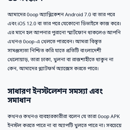
আমাদের 0oop অ্যাপ্লিকেশন Android 7.0 বা তার পরে
এবং iOS 12.0 বা তার পরে যেকোনো ডিভাইসে কাজ করে।
এর মানে হল আপনার পুরানো স্মার্টফোন থাকলেও আপনি
এখনও 0oop-এ খেলতে পারবেন। আমরা বিস্তৃত
সামঞ্জস্যতা নিশ্চিত করি যাতে প্রতিটি বাংলাদেশী
খেলোয়াড়, তারা ঢাকা, খুলনা বা রাজশাহীতে থাকুন না
কেন, আমাদের প্ল্যাটফর্ম অ্যাক্সেস করতে পারে।
সাধারণ ইনস্টলেশন সমস্যা এবং
সমাধান
কখনও কখনও ব্যবহারকারীরা বলেন যে তারা 0oop APK
ইনস্টল করতে পারে না বা অ্যাপটি খুলতে পারে না। সবচেয়ে