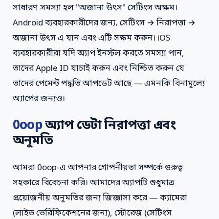
সাধারণ সমস্যা হল "অজানা উৎস" সেটিংস অক্ষম।
Android ব্যবহারকারীদের জন্য, সেটিংস → নিরাপত্তা →
অজানা উৎস এ যান এবং এটি সক্ষম করুন। iOS
ব্যবহারকারীরা যদি অ্যাপ ইনস্টল করতে সমস্যা পান,
তাদের Apple ID যাচাই করুন এবং নিশ্চিত করুন যে
তাদের পেমেন্ট পদ্ধতি আপডেট আছে — এমনকি বিনামূল্যে
অ্যাপের জন্যও।
0oop
অ্যাপ ডেটা নিরাপত্তা এবং
অনুমতি
আমরা 0oop-এ আপনার গোপনীয়তা সম্পর্কে গুরুত্ব
সহকারে বিবেচনা করি। আমাদের অ্যাপটি শুধুমাত্র
প্রয়োজনীয় অনুমতির জন্য জিজ্ঞাসা করে — ক্যামেরা
(লাইভ ভেরিফিকেশনের জন্য), স্টোরেজ (সেটিংস