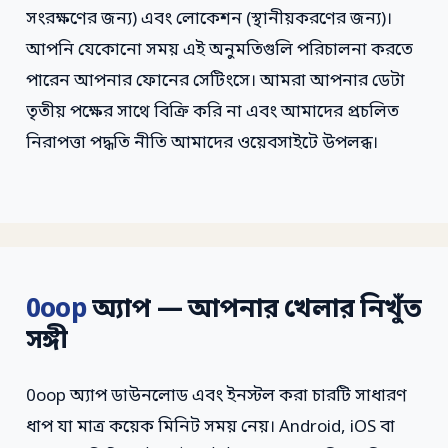
সংরক্ষণের জন্য) এবং লোকেশন (স্থানীয়করণের জন্য)।
আপনি যেকোনো সময় এই অনুমতিগুলি পরিচালনা করতে
পারেন আপনার ফোনের সেটিংসে। আমরা আপনার ডেটা
তৃতীয় পক্ষের সাথে বিক্রি করি না এবং আমাদের প্রচলিত
নিরাপত্তা পদ্ধতি নীতি আমাদের ওয়েবসাইটে উপলব্ধ।
0oop
অ্যাপ — আপনার খেলার নিখুঁত
সঙ্গী
0oop অ্যাপ ডাউনলোড এবং ইনস্টল করা চারটি সাধারণ
ধাপ যা মাত্র কয়েক মিনিট সময় নেয়। Android, iOS বা