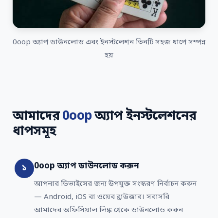
0oop অ্যাপ ডাউনলোড এবং ইনস্টলেশন তিনটি সহজ ধাপে সম্পন্ন
হয়
আমাদের
0oop
অ্যাপ ইনস্টলেশনের
ধাপসমূহ
0oop অ্যাপ ডাউনলোড করুন
১
আপনার ডিভাইসের জন্য উপযুক্ত সংস্করণ নির্বাচন করুন
— Android, iOS বা ওয়েব ব্রাউজার। সরাসরি
আমাদের অফিসিয়াল লিঙ্ক থেকে ডাউনলোড করুন