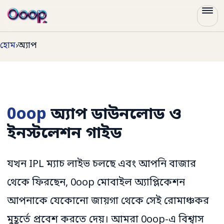
0oop
হোম
›
অ্যাপ
0oop
অ্যাপ ডাউনলোড ও
ইনস্টলেশন গাইড
যখন IPL ম্যাচ লাইভ চলছে এবং আপনি বাজার
থেকে ফিরছেন, 0oop মোবাইল অ্যাপ্লিকেশন
আপনাকে যেকোনো জায়গা থেকে সেই রোমাঞ্চকর
মুহূর্তে প্রবেশ করতে দেয়। আমরা 0oop-এ বিশ্বাস